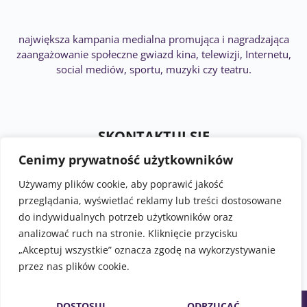
największa kampania medialna promująca i nagradzająca
zaangażowanie społeczne gwiazd kina, telewizji, Internetu,
social mediów, sportu, muzyki czy teatru.
SKONTAKTUJ SIĘ
Cenimy prywatność użytkowników
Akademia Rozwoju Filantropii w Polsce
ul. Marszałkowska 6/6, 00-590 Warszawa
Używamy plików cookie, aby poprawić jakość
Tel.: 226220122, 226220208, 226220209
przeglądania, wyświetlać reklamy lub treści dostosowane
do indywidualnych potrzeb użytkowników oraz
analizować ruch na stronie. Kliknięcie przycisku
„Akceptuj wszystkie” oznacza zgodę na wykorzystywanie
przez nas plików cookie.
DOSTOSUJ
ODRZUCAĆ